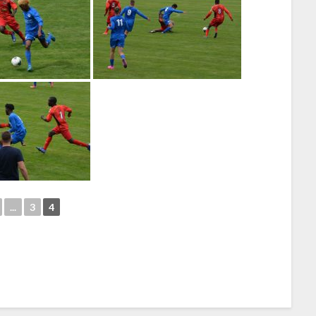
...
3
4