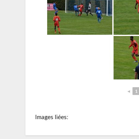
◄
1
Images liées: