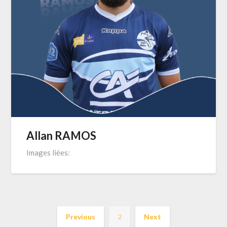
Allan RAMOS
Images liées:
Previous
2
Next