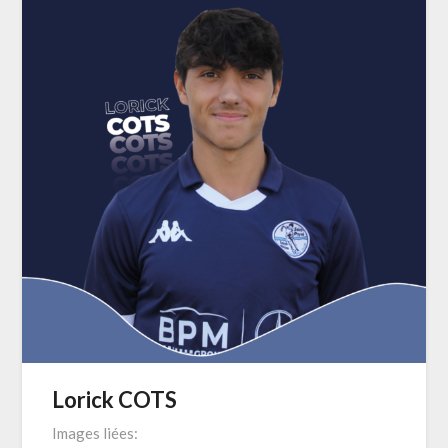
Lorick COTS
Images liées: