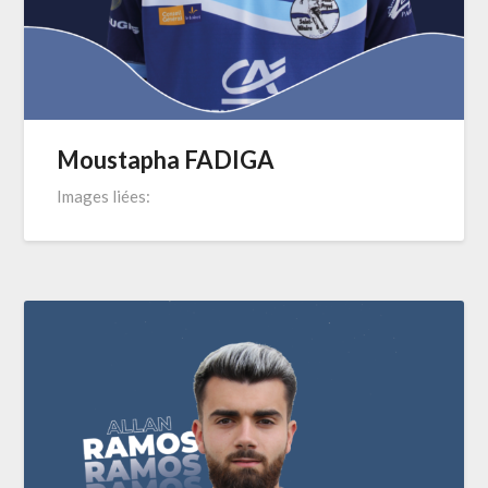
Moustapha FADIGA
Images liées: