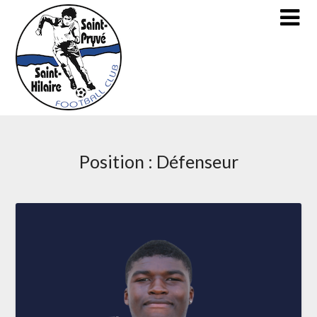
Skip
to
content
Position :
Défenseur