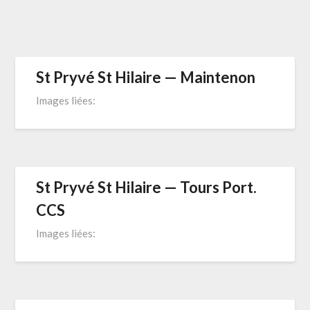
Leaflet
|
Map
data ©
OpenStreetMap
contributors
St Pryvé St Hilaire — Maintenon
Images liées:
St Pryvé St Hilaire — Tours Port.
CCS
Images liées: