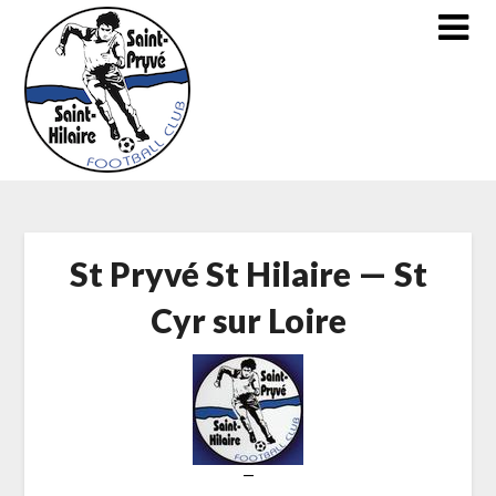
Skip
to
content
St Pryvé St Hilaire — St
Cyr sur Loire
—