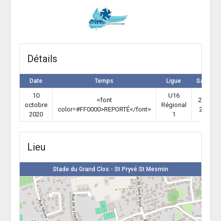
Détails
Date
Temps
Ligue
Saison
10
U16
<font
2020-
octobre
Régional
color=#FF0000>REPORTÉ</font>
2021
2020
1
Lieu
Stade du Grand Clos - St Pryvé St Mesmin