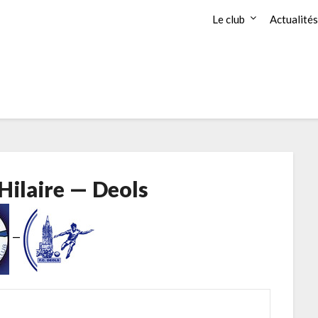
Le club
Actualités
 Hilaire — Deols
—