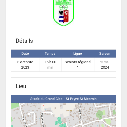
Détails
Date
Temps
Ligue
Saison
8 octobre
15 h 00
Seniors régional
2023-
2023
min
1
2024
Lieu
Stade du Grand Clos - St Pryvé St Mesmin