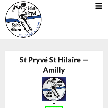
Skip
to
content
St Pryvé St Hilaire —
Amilly
—