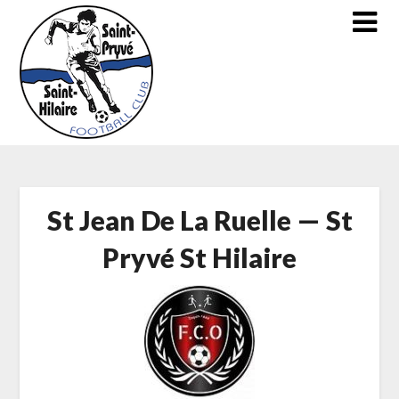
Skip
to
content
St Jean De La Ruelle — St
Pryvé St Hilaire