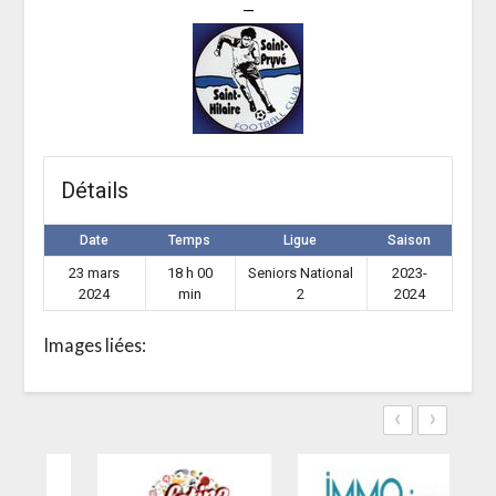
—
Détails
Date
Temps
Ligue
Saison
23 mars
18 h 00
Seniors National
2023-
2024
min
2
2024
Images liées:
‹
›