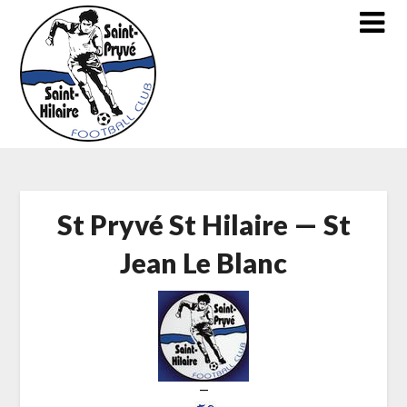
Skip
to
content
St Pryvé St Hilaire — St
Jean Le Blanc
—