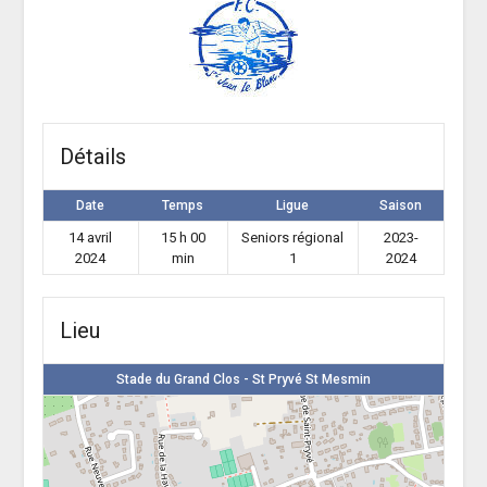
Détails
Date
Temps
Ligue
Saison
14 avril
15 h 00
Seniors régional
2023-
2024
min
1
2024
Lieu
Stade du Grand Clos - St Pryvé St Mesmin