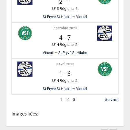
2
-
1
U13 Régional 1
St Pryvé St Hilaire — Vineuil
7 octobre 2023
4
-
7
U14 Régional 2
Vineuil — St Pryvé St Hilaire
8 avril 2023
1
-
6
U14 Régional 2
St Pryvé St Hilaire — Vineuil
1
2
3
Suivant
Images liées: