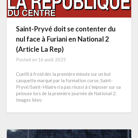
Saint-Pryvé doit se contenter du
nul face à Furiani en National 2
(Article La Rep)
Posted on
16 août 2025
Cueilli à froid dès la première minute sur un but
casquette marqué par la formation corse, Saint-
Pryvé/Saint-Hilaire n’a pas réussi à s’imposer sur sa
pelouse lors de la première journée de National 2.
Images liées: