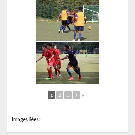
1
2
...
7
►
Images liées: