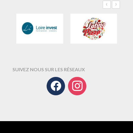
‹
›
SUIVEZ NOUS SUR LES RÉSEAUX