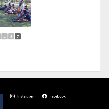
...
6
7
Instagram
Facebook