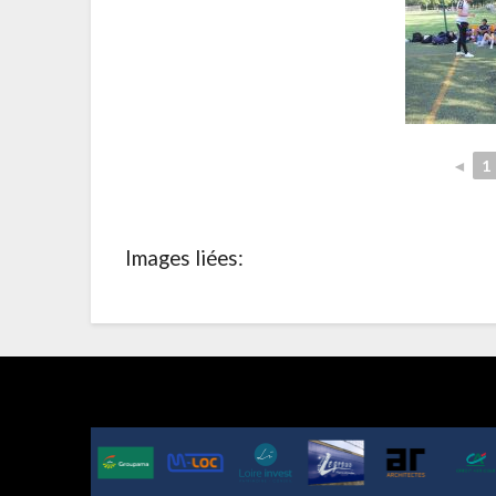
◄
1
Images liées: