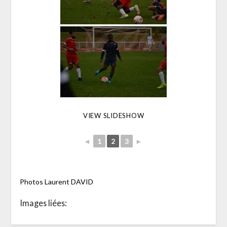
VIEW SLIDESHOW
◄
1
2
3
►
Photos Laurent DAVID
Images liées: