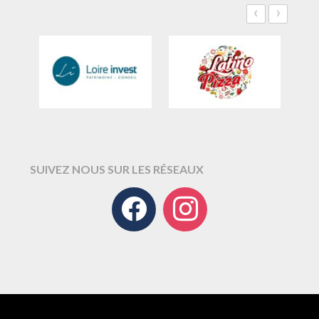
‹
›
SUIVEZ NOUS SUR LES RÉSEAUX