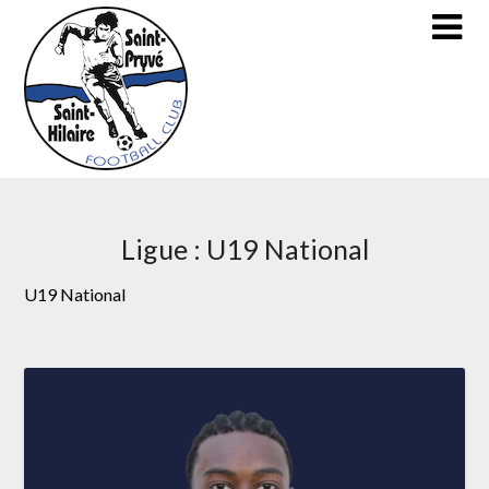
Skip
to
content
Ligue :
U19 National
U19 National