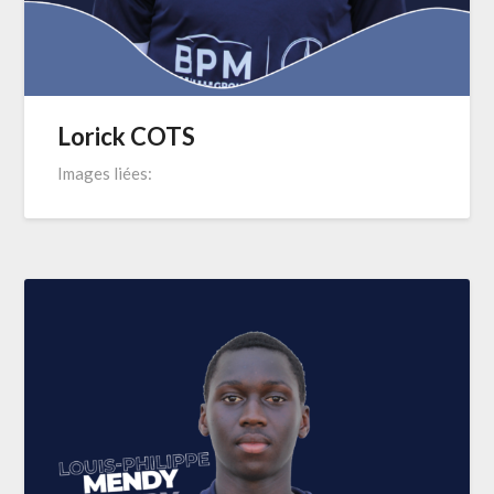
Lorick COTS
Images liées: