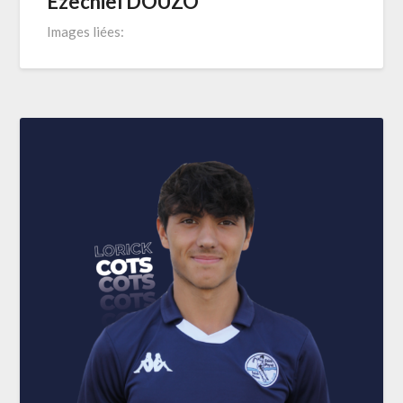
Ezechiel DOUZO
Images liées: