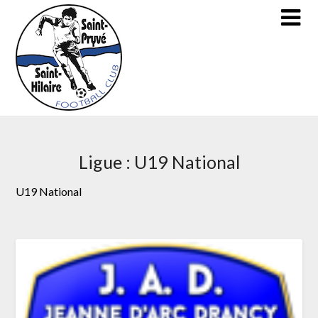
Skip
to
content
Ligue :
U19 National
U19 National