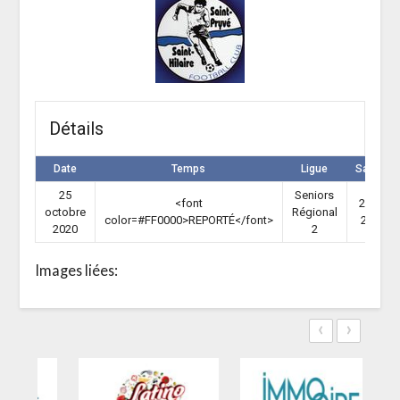
Détails
Date
Temps
Ligue
Saison
25
Seniors
<font
2020-
octobre
Régional
color=#FF0000>REPORTÉ</font>
2021
2020
2
Images liées:
‹
›