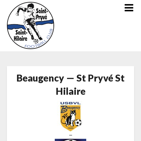
Skip
to
content
Beaugency — St Pryvé St
Hilaire
—