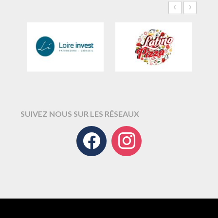
‹
›
SUIVEZ NOUS SUR LES RÉSEAUX