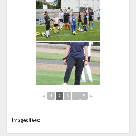
◄
1
2
3
...
5
►
Images liées: