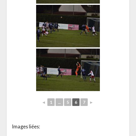
◄
1
...
5
6
7
►
Images liées: