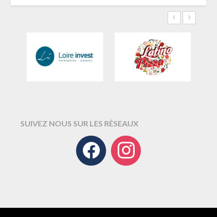
‹
›
SUIVEZ NOUS SUR LES RÉSEAUX