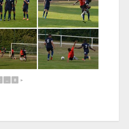
2
...
8
►