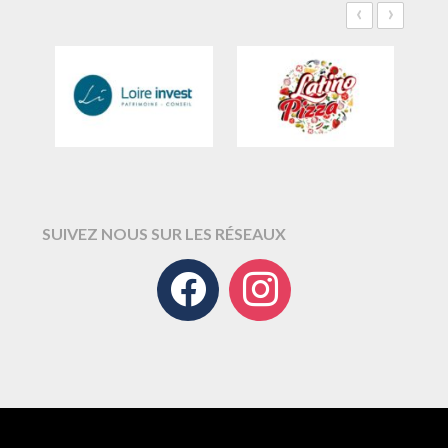
‹
›
SUIVEZ NOUS SUR LES RÉSEAUX