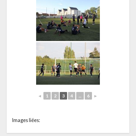
◄
1
2
3
4
...
6
►
Images liées: