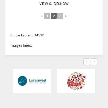
VIEW SLIDESHOW
◄
1
2
3
►
Photos Laurent DAVID
Images liées:
‹
›