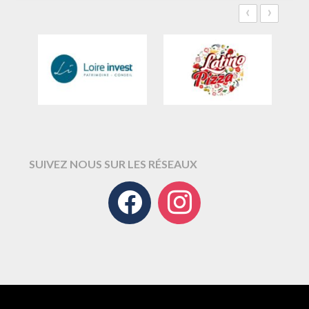
‹
›
SUIVEZ NOUS SUR LES RÉSEAUX