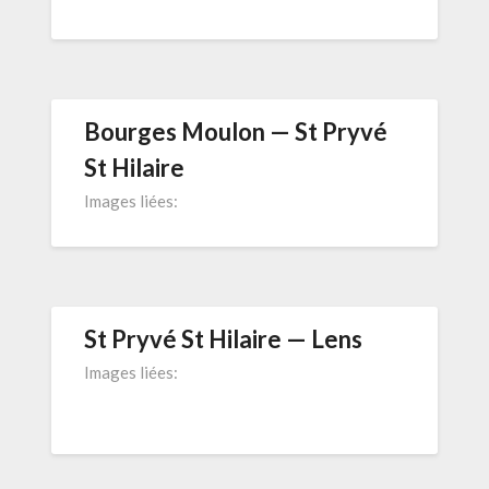
Bourges Moulon — St Pryvé
St Hilaire
Images liées:
St Pryvé St Hilaire — Lens
Images liées: