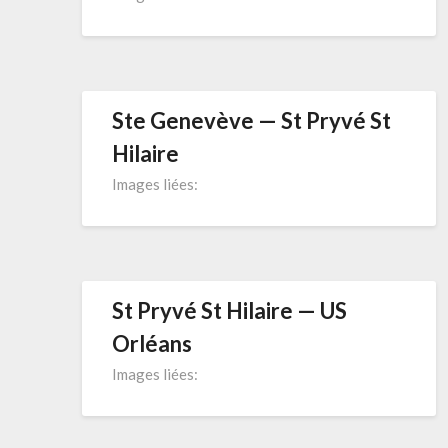
Ste Genevève — St Pryvé St
Hilaire
Images liées:
St Pryvé St Hilaire — US
Orléans
Images liées: