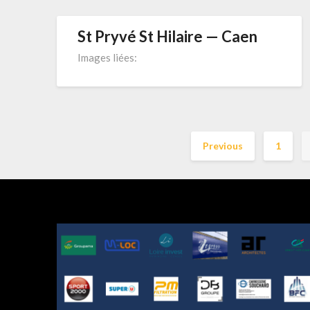
St Pryvé St Hilaire — Caen
Images liées:
Previous
1