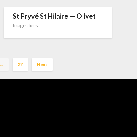
St Pryvé St Hilaire — Olivet
Images liées:
…
27
Next