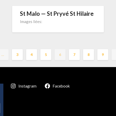
St Malo — St Pryvé St Hilaire
Images liées:
…
3
4
5
6
7
8
9
Instagram
Facebook