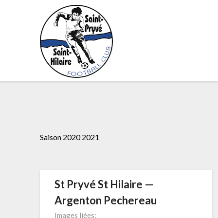
Skip
to
content
Saison 2020 2021
St Pryvé St Hilaire —
Argenton Pechereau
Images liées: