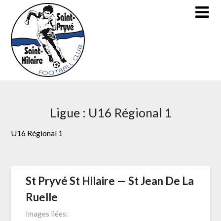
Skip
to
content
Ligue :
U16 Régional 1
U16 Régional 1
St Pryvé St Hilaire — St Jean De La
Ruelle
Images liées: