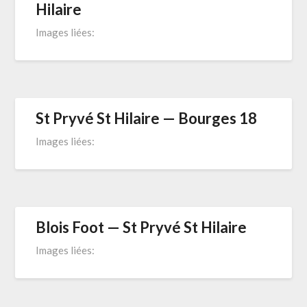
Hilaire
Images liées:
St Pryvé St Hilaire — Bourges 18
Images liées:
Blois Foot — St Pryvé St Hilaire
Images liées: