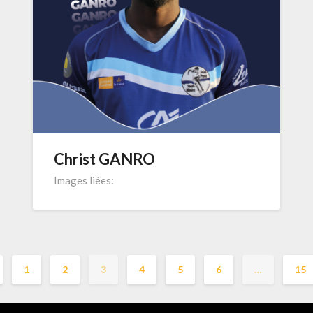
Christ GANRO
Images liées:
1
2
3
4
5
6
…
15