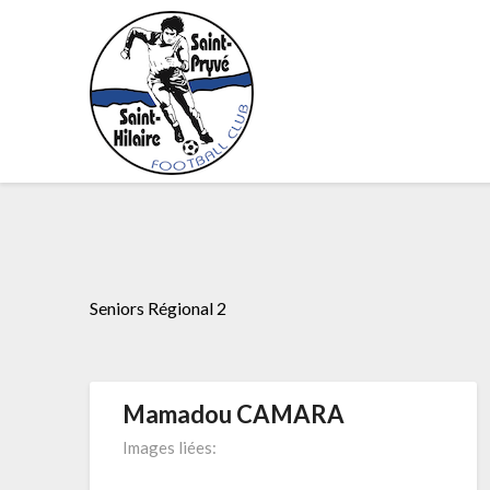
Skip
to
content
Seniors Régional 2
Mamadou CAMARA
Images liées: