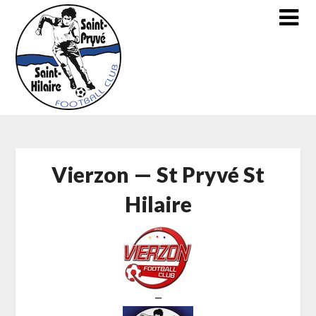
Skip
to
content
Vierzon — St Pryvé St
Hilaire
—