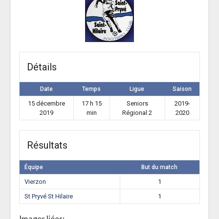
Détails
Date
Temps
Ligue
Saison
15 décembre
17 h 15
Seniors
2019-
2019
min
Régional 2
2020
Résultats
Équipe
But du match
Vierzon
1
St Pryvé St Hilaire
1
Images liées: