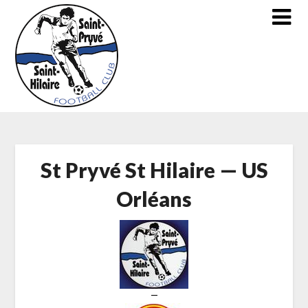
Skip
to
content
St Pryvé St Hilaire — US
Orléans
—