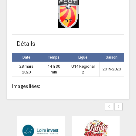
Détails
Date
Temps
Ligue
Saison
28 mars
14 h 30
U14 Régional
2019-2020
2020
min
2
Images liées:
‹
›