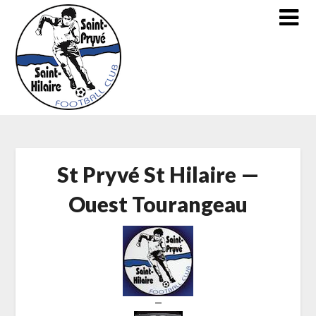
Skip
to
content
St Pryvé St Hilaire —
Ouest Tourangeau
—