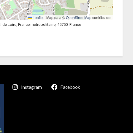
Leaflet
|
Map data ©
OpenStreetMap
contributors
al de Loire, France métropolitaine, 45750, France
Instagram
Facebook