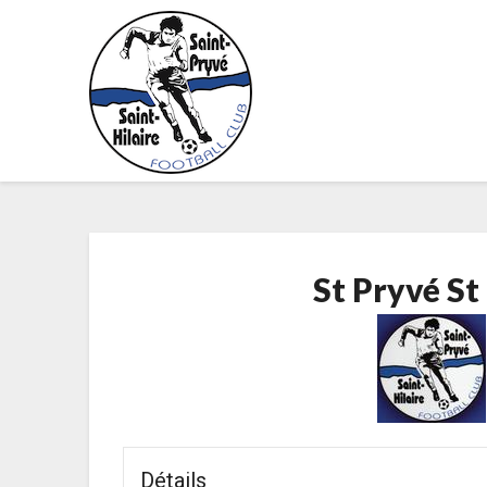
Skip
to
content
St Pryvé St
Détails