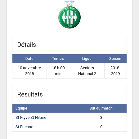
Détails
Date
Temps
Ligue
Saison
10 novembre
18 h 00
Seniors
2018-
2018
min
National 2
2019
Résultats
Équipe
But du match
St Pryvé St Hilaire
3
St Etienne
0