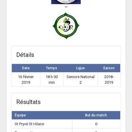
—
Détails
Date
Temps
Ligue
Saison
16 février
18 h 00
Seniors National
2018-
2019
min
2
2019
Résultats
Équipe
But du match
St Pryvé St Hilaire
0