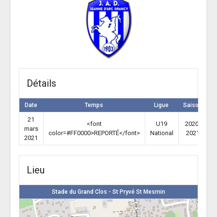
Détails
Date
Temps
Ligue
Saison
21
<font
U19
2020-
mars
color=#FF0000>REPORTÉ</font>
National
2021
2021
Lieu
Stade du Grand Clos - St Pryvé St Mesmin