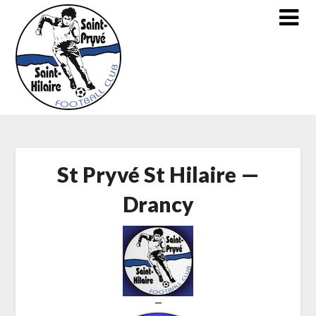
Skip
to
content
St Pryvé St Hilaire —
Drancy
—