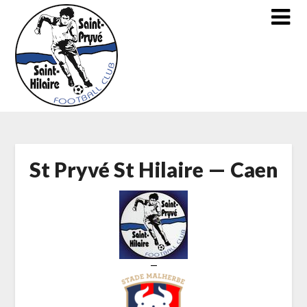
Skip
to
content
St Pryvé St Hilaire — Caen
—