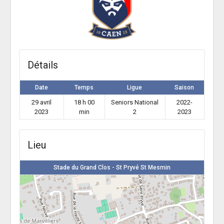
Détails
Date
Temps
Ligue
Saison
29 avril
18 h 00
Seniors National
2022-
2023
min
2
2023
Lieu
Stade du Grand Clos - St Pryvé St Mesmin