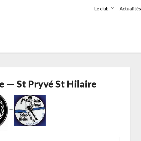
Le club
Actualités
e — St Pryvé St Hilaire
—