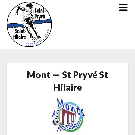
Skip
to
content
Mont — St Pryvé St
Hilaire