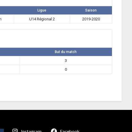
Ligue
Saison
n
U14 Régional 2
2019-2020
But du match
3
0
Instagram
Facebook