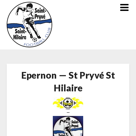
Skip
to
content
Epernon — St Pryvé St
Hilaire
—