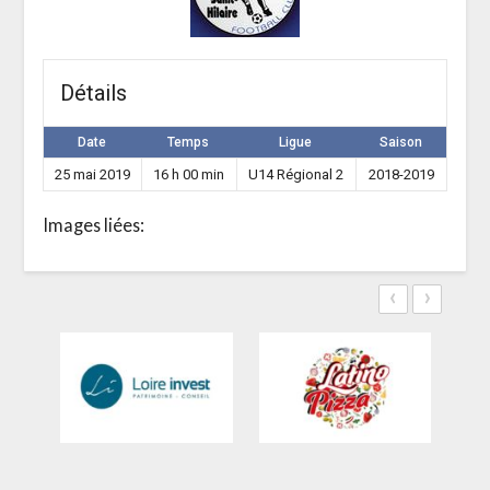
Détails
Date
Temps
Ligue
Saison
25 mai 2019
16 h 00 min
U14 Régional 2
2018-2019
Images liées:
‹
›