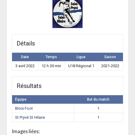
Détails
Date
Temps
Ligue
Saison
3 avril 2022
12 h 30 min
U18 Régional 1
2021-2022
Résultats
Équipe
But du match
Blois Foot
1
St Pryvé St Hilaire
1
Images liées: