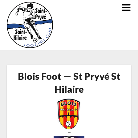
Skip
to
content
Blois Foot — St Pryvé St
Hilaire
—