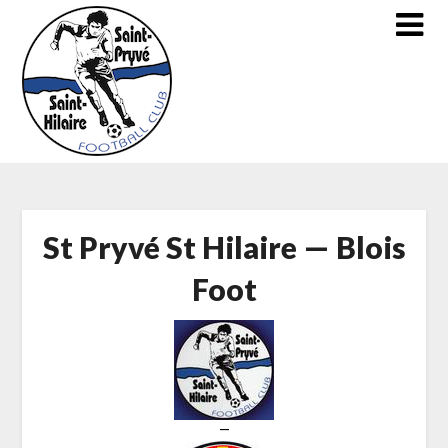
Skip
to
content
St Pryvé St Hilaire — Blois
Foot
—