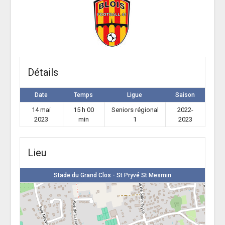
Détails
Date
Temps
Ligue
Saison
14 mai
15 h 00
Seniors régional
2022-
2023
min
1
2023
Lieu
Stade du Grand Clos - St Pryvé St Mesmin