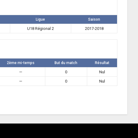
Ligue
Saison
U18 Régional 2
2017-2018
2ème mi-temps
But du match
Résultat
—
0
Nul
—
0
Nul