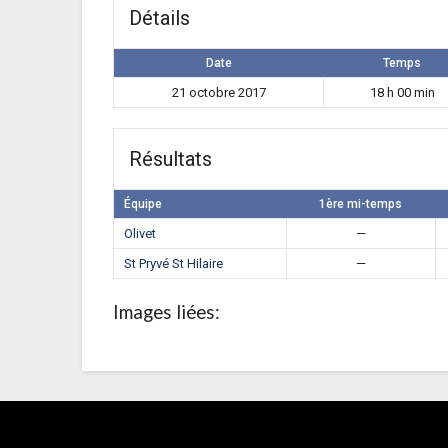
Détails
Date
Temps
21 octobre 2017
18 h 00 min
Résultats
Équipe
1ère mi-temps
Olivet
—
St Pryvé St Hilaire
—
Images liées: