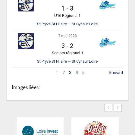
1
-
3
U16 Régional 1
St Pryvé St Hilaire — St Cyr sur Loire
7 mai 2023
3
-
2
Seniors régional 1
St Pryvé St Hilaire — St Cyr sur Loire
1
2
3
4
5
Suivant
Images liées:
‹
›