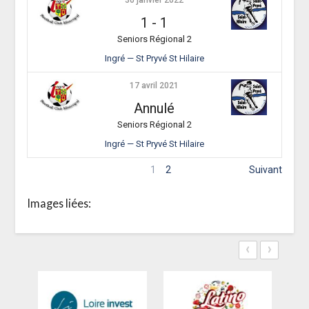
30 janvier 2022
1
-
1
Seniors Régional 2
Ingré — St Pryvé St Hilaire
17 avril 2021
Annulé
Seniors Régional 2
Ingré — St Pryvé St Hilaire
1
2
Suivant
Images liées:
‹
›