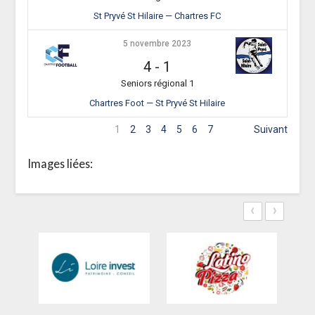
St Pryvé St Hilaire — Chartres FC
5 novembre 2023
4
-
1
Seniors régional 1
Chartres Foot — St Pryvé St Hilaire
1
2
3
4
5
6
7
Suivant
Images liées:
‹
›