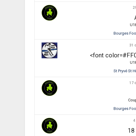
2
U18
Bourges Foot
31 
<font color=#F
U18
St Pryvé St 
17 
Cou
Bourges Foot
4
18