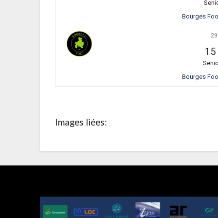
Senio
Bourges Foot
29
15
Senio
Bourges Foot
Images liées: