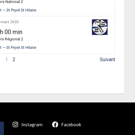
rs National 2
 — St Pryvé St Hilaire
 mars 2020
 h 00 min
rs Régional 2
 — St Pryvé St Hilaire
1
2
Suivant
Instagram
Facebook