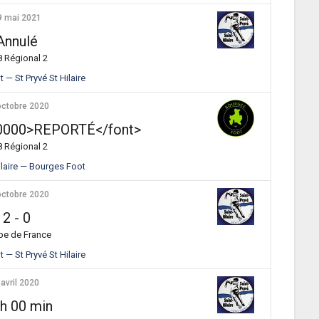
9 mai 2021
Annulé
 Régional 2
 — St Pryvé St Hilaire
octobre 2020
F0000>REPORTÉ</font>
 Régional 2
Hilaire — Bourges Foot
octobre 2020
2
-
0
pe de France
 — St Pryvé St Hilaire
 avril 2020
 h 00 min